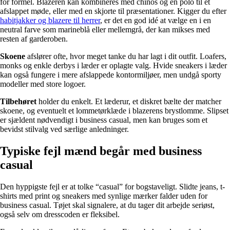
for formel. Blazeren kan kombineres med chinos og en polo til et
afslappet møde, eller med en skjorte til præsentationer. Kigger du efter
habitjakker og blazere til herrer
, er det en god idé at vælge en i en
neutral farve som marineblå eller mellemgrå, der kan mikses med
resten af garderoben.
Skoene
afslører ofte, hvor meget tanke du har lagt i dit outfit. Loafers,
monks og enkle derbys i læder er oplagte valg. Hvide sneakers i læder
kan også fungere i mere afslappede kontormiljøer, men undgå sporty
modeller med store logoer.
Tilbehøret
holder du enkelt. Et læderur, et diskret bælte der matcher
skoene, og eventuelt et lommetørklæde i blazerens brystlomme. Slipset
er sjældent nødvendigt i business casual, men kan bruges som et
bevidst stilvalg ved særlige anledninger.
Typiske fejl mænd begår med business
casual
Den hyppigste fejl er at tolke “casual” for bogstaveligt. Slidte jeans, t-
shirts med print og sneakers med synlige mærker falder uden for
business casual. Tøjet skal signalere, at du tager dit arbejde seriøst,
også selv om dresscoden er fleksibel.