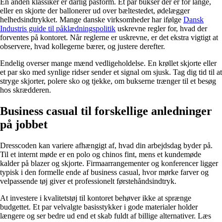
En anden klassiker er dårlig pasform. Et par bukser der er for lange,
eller en skjorte der ballonerer ud over bæltestedet, ødelægger
helhedsindtrykket. Mange danske virksomheder har ifølge
Dansk
Industris guide til påklædningspolitik
uskrevne regler for, hvad der
forventes på kontoret. Når reglerne er uskrevne, er det ekstra vigtigt at
observere, hvad kollegerne bærer, og justere derefter.
Endelig overser mange mænd vedligeholdelse. En krøllet skjorte eller
et par sko med synlige ridser sender et signal om sjusk. Tag dig tid til at
stryge skjorter, polere sko og tjekke, om bukserne trænger til et besøg
hos skrædderen.
Business casual til forskellige anledninger
på jobbet
Dresscoden kan variere afhængigt af, hvad din arbejdsdag byder på.
Til et internt møde er en polo og chinos fint, mens et kundemøde
kalder på blazer og skjorte. Firmaarrangementer og konferencer ligger
typisk i den formelle ende af business casual, hvor mørke farver og
velpassende tøj giver et professionelt førstehåndsindtryk.
At investere i kvalitetstøj til kontoret behøver ikke at sprænge
budgettet. Et par velvalgte basisstykker i gode materialer holder
længere og ser bedre ud end et skab fuldt af billige alternativer. Læs