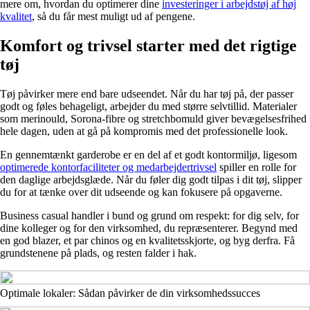
mere om, hvordan du optimerer dine
investeringer i arbejdstøj af høj
kvalitet
, så du får mest muligt ud af pengene.
Komfort og trivsel starter med det rigtige
tøj
Tøj påvirker mere end bare udseendet. Når du har tøj på, der passer
godt og føles behageligt, arbejder du med større selvtillid. Materialer
som merinould, Sorona-fibre og stretchbomuld giver bevægelsesfrihed
hele dagen, uden at gå på kompromis med det professionelle look.
En gennemtænkt garderobe er en del af et godt kontormiljø, ligesom
optimerede kontorfaciliteter og medarbejdertrivsel
spiller en rolle for
den daglige arbejdsglæde. Når du føler dig godt tilpas i dit tøj, slipper
du for at tænke over dit udseende og kan fokusere på opgaverne.
Business casual handler i bund og grund om respekt: for dig selv, for
dine kolleger og for den virksomhed, du repræsenterer. Begynd med
en god blazer, et par chinos og en kvalitetsskjorte, og byg derfra. Få
grundstenene på plads, og resten falder i hak.
Optimale lokaler: Sådan påvirker de din virksomhedssucces