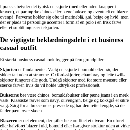
I praksis betyder det typisk en skjorte (med eller uden knapper i
kraven), et par mørke chinos eller pæne bukser, og eventuelt en blazer
ovenpå. Farverne holder sig ofte til marineblå, grå, beige og hvid, men
der er plads til personlige accenter i form af en polo i en frisk farve
eller et subtilt mønster i skjorten.
De vigtigste beklædningsdele i et business
casual outfit
Et stærkt business casual look bygger på fem grundpiller:
Skjorten
er fundamentet. Vælg en skjorte i bomuld eller hør, der
sidder tæt uden at stramme. Oxford-skjorter, chambray og lette twill-
skjorter fungerer alle godt. Undgå skjorter med for store mønstre eller
stærke farver, hvis du vil holde udtrykket professionelt.
Bukserne
bør være chinos, bomuldsbukser eller pæne jeans i en mørk
vask. Klassiske farver som navy, olivengrøn, beige og koksgrå er sikre
valg. Sørg for at bukserne er pressede og har den rette længde, så de
falder pænt over skoen.
Blazeren
er det element, der løfter hele outfittet et niveau. En uforet
eller halvforet blazer i uld, bomuld eller hør giver struktur uden at virke