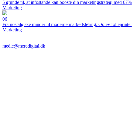
5 grunde til, at infostande kan booste din marketingstrategi med 67%
Marketing
06
Fra nostalgiske minder til moderne markedsføring: Oplev folieprintet
Marketing
medie@meredigital.dk