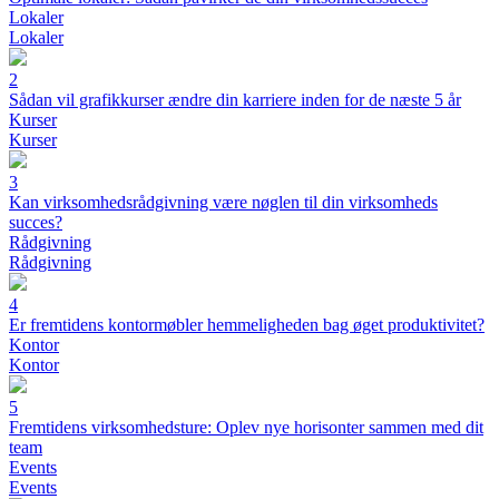
Lokaler
Lokaler
2
Sådan vil grafikkurser ændre din karriere inden for de næste 5 år
Kurser
Kurser
3
Kan virksomhedsrådgivning være nøglen til din virksomheds
succes?
Rådgivning
Rådgivning
4
Er fremtidens kontormøbler hemmeligheden bag øget produktivitet?
Kontor
Kontor
5
Fremtidens virksomhedsture: Oplev nye horisonter sammen med dit
team
Events
Events