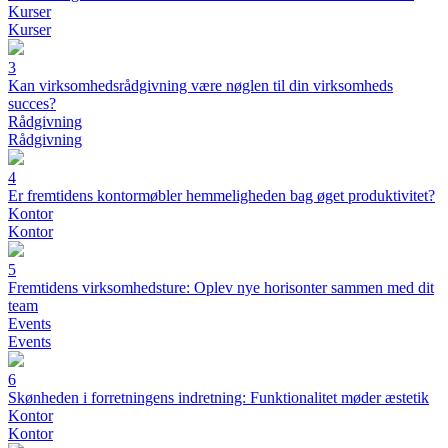
Kurser
Kurser
3
Kan virksomhedsrådgivning være nøglen til din virksomheds
succes?
Rådgivning
Rådgivning
4
Er fremtidens kontormøbler hemmeligheden bag øget produktivitet?
Kontor
Kontor
5
Fremtidens virksomhedsture: Oplev nye horisonter sammen med dit
team
Events
Events
6
Skønheden i forretningens indretning: Funktionalitet møder æstetik
Kontor
Kontor