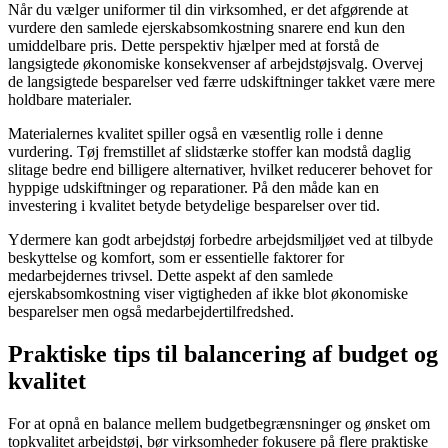
Når du vælger uniformer til din virksomhed, er det afgørende at
vurdere den samlede ejerskabsomkostning snarere end kun den
umiddelbare pris. Dette perspektiv hjælper med at forstå de
langsigtede økonomiske konsekvenser af arbejdstøjsvalg. Overvej
de langsigtede besparelser ved færre udskiftninger takket være mere
holdbare materialer.
Materialernes kvalitet spiller også en væsentlig rolle i denne
vurdering. Tøj fremstillet af slidstærke stoffer kan modstå daglig
slitage bedre end billigere alternativer, hvilket reducerer behovet for
hyppige udskiftninger og reparationer. På den måde kan en
investering i kvalitet betyde betydelige besparelser over tid.
Ydermere kan godt arbejdstøj forbedre arbejdsmiljøet ved at tilbyde
beskyttelse og komfort, som er essentielle faktorer for
medarbejdernes trivsel. Dette aspekt af den samlede
ejerskabsomkostning viser vigtigheden af ikke blot økonomiske
besparelser men også medarbejdertilfredshed.
Praktiske tips til balancering af budget og
kvalitet
For at opnå en balance mellem budgetbegrænsninger og ønsket om
topkvalitet arbejdstøj, bør virksomheder fokusere på flere praktiske