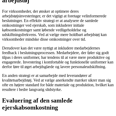
arbejdstøj
For virksomheder, der ønsker at optimere deres
arbejdstøjsinvesteringer, er det vigtigt at foretage velinformerede
beslutninger. En effektiv strategi er at analysere de samlede
omkostninger ved ejerskab, som inkluderer initiale
købsomkostninger samt løbende vedligeholdelse og
udskiftningsfrekvens. Ved at vælge mere holdbart arbejdstøj kan
virksomheder mindske disse omkostninger over tid.
Derudover kan det være nyttigt at inkludere medarbejdernes
feedback i beslutningsprocessen. Medarbejdere, der føler sig godt
tilpas i deres uniformer, har tendens til at være mere produktive og
engagerede. Investering i komfortable og funktionelle uniformer kan
derfor føre til øget arbejdsglæde og lavere personaleudskiftning.
En anden strategi er at samarbejde med leverandører af
kvalitetsarbejdstøj. Ved at vælge anerkendte mærker sikrer man sig
ofte en højere standard for både materiale og produktion, hvilket kan
resultere i bedre langvarig slidstyrke.
Evaluering af den samlede
ejerskabsomkostning