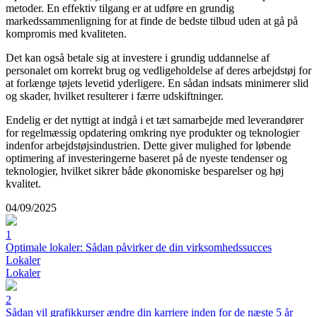
metoder. En effektiv tilgang er at udføre en grundig
markedssammenligning for at finde de bedste tilbud uden at gå på
kompromis med kvaliteten.
Det kan også betale sig at investere i grundig uddannelse af
personalet om korrekt brug og vedligeholdelse af deres arbejdstøj for
at forlænge tøjets levetid yderligere. En sådan indsats minimerer slid
og skader, hvilket resulterer i færre udskiftninger.
Endelig er det nyttigt at indgå i et tæt samarbejde med leverandører
for regelmæssig opdatering omkring nye produkter og teknologier
indenfor arbejdstøjsindustrien. Dette giver mulighed for løbende
optimering af investeringerne baseret på de nyeste tendenser og
teknologier, hvilket sikrer både økonomiske besparelser og høj
kvalitet.
04/09/2025
1
Optimale lokaler: Sådan påvirker de din virksomhedssucces
Lokaler
Lokaler
2
Sådan vil grafikkurser ændre din karriere inden for de næste 5 år