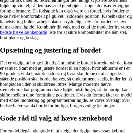
ergonomisk tilbehør. Skærmarme gør det muligt at justere skærmens
højde og vinkel, så den passer til øjenhøjde – noget der især er vigtigt
for høje brugere. En fodstøtte kan også være en fordel, hvis fødderne
ikke hviler komfortabelt på gulvet i siddende position. Kabelbakker og
kabelstyring holder arbejdspladsen ryddelig, selv når bordet er hævet
til maksimal højde. Kombinér dit valg med en af de modeller fra vores
bedste hæve sænkeborde
-liste for at sikre kompatibilitet mellem stel,
bordplade og beslag.
Opsætning og justering af bordet
Det er vigtigt at bruge lidt tid på at indstille bordet korrekt, når det først
er samlet. Start med at justere bordet til en højde, hvor albuerne er i en
90 graders vinkel, når du sidder, og hvor skuldrene er afslappede. I
stående position skal bordet hæves, så underarmene stadig hviler let på
bordpladen uden at skuldrene løftes. Mange moderne hæve-
sænkeborde har programmerbare højdeindstillinger, så du hurtigt kan
skifte mellem dine foretrukne positioner. Hvis du foretrækker en model
med enkel montering og programmerbar højde, se vores oversigt over
bedste hæve sænkeborde for hurtige, brugervenlige løsninger.
Gode råd til valg af hæve sænkebord
For en dybdegående guide til at vælge det rigtige hæve-sænkebord