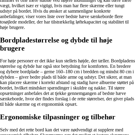
rammer er ofte mere stabile ved højere indstillinger og kan bære mere
vægt, hvilket især er vigtigt, hvis man har flere skærme eller tungt
udstyr på bordet. Hvis du ønsker at sammenligne konkrete
anbefalinger, viser vores liste over bedste hæve sænkeborde flere
tosøjlede modeller, der har tilstrækkelig løftekapacitet og stabilitet til
høje brugere.
Bordpladestørrelse og dybde til høje
brugere
For høje personer er det ikke kun stellets højde, der tæller. Bordpladens
størrelse og dybde har også stor betydning for komforten. En bredere
og dybere bordplade – gerne 160–180 cm i bredden og mindst 80 cm i
dybden – giver bedre plads til både arme og udstyr. Det sikrer, at man
kan placere skærme i korrekt afstand og stadig have albuerne støttet på
bordet, hvilket mindsker spændinger i skuldre og nakke. Til større
opsætninger anbefales det at tjekke gennemgangen af bedste hæve
sænkeborde, hvor der findes forslag i de rette størrelser, der giver plads
til både skærme og et ergonomisk opsæt.
Ergonomiske tilpasninger og tilbehør
Selv med det rette bord kan det være nødvendigt at supplere med