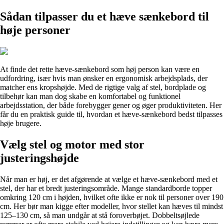
Sådan tilpasser du et hæve sænkebord til
høje personer
At finde det rette hæve-sænkebord som høj person kan være en
udfordring, især hvis man ønsker en ergonomisk arbejdsplads, der
matcher ens kropshøjde. Med de rigtige valg af stel, bordplade og
tilbehør kan man dog skabe en komfortabel og funktionel
arbejdsstation, der både forebygger gener og øger produktiviteten. Her
får du en praktisk guide til, hvordan et hæve-sænkebord bedst tilpasses
høje brugere.
Vælg stel og motor med stor
justeringshøjde
Når man er høj, er det afgørende at vælge et hæve-sænkebord med et
stel, der har et bredt justeringsområde. Mange standardborde topper
omkring 120 cm i højden, hvilket ofte ikke er nok til personer over 190
cm. Her bør man kigge efter modeller, hvor stellet kan hæves til mindst
125–130 cm, så man undgår at stå foroverbøjet. Dobbeltsøjlede