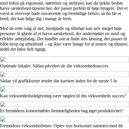
med fokus på ergonomi, størrelser og steltyper, kan du tjekke bedste
hæve sænkebord-tipsene her, der passer perfekt til høje brugere. Det er
værd at overveje både nuværende og fremtidige behov, så du får et
bord, der kan følge dig i mange år frem.
Med de rette valg af stel, bordplade og tilbehør kan selv meget høje
personer få glæde af et hæve-sænkebord, der understøtter en sund og
effektiv arbejdsdag. Det handler om at finde den løsning, der passer til
både krop og arbejdsstil – og ikke være bange for at justere og tilpasse,
indtil det føles helt rigtigt.
Optimale lokaler: Sådan påvirker de din virksomhedssucces
Sådan vil grafikkurser ændre din karriere inden for de næste 5 år
Kan virksomhedsrådgivning være nøglen til din virksomheds succes?
Er fremtidens kontormøbler hemmeligheden bag øget produktivitet?
Fremtidens virksomhedsture: Oplev nye horisonter sammen med dit