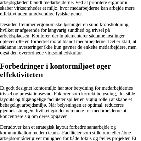
arbejdsglæden blandt medarbejderne. Ved at prioritere ergonomi
skaber virksomheder et miljø, hvor medarbejderne kan arbejde mere
effektivt uden unødvendige fysiske gener.
Desuden fremmer ergonomiske løsninger en sund kropsholdning,
hvilket er afgørende for langvarig sundhed og trivsel på
arbejdspladsen. Kontorer, der implementerer sådanne løsninger,
oplever ofte en forbedret moral blandt medarbejderne. Det er klart, at
sådanne investeringer ikke kun gavner de enkelte medarbejdere, men
også den overordnede virksomhedskultur.
Forbedringer i kontormiljøet øger
effektiviteten
Et godt designet kontormiljø har stor betydning for medarbejdernes
trivsel og præstationsevne. Faktorer som korrekt belysning, fleksible
layouts og tilgængelige faciliteter spiller en vigtig rolle i at skabe et
behageligt arbejdsmiljø. Når belysningen er optimal, reduceres
øjenbelastningen, hvilket gør det nemmere for medarbejderne at
koncentrere sig om deres opgaver.
Derudover kan et strategisk layout forbedre samarbejde og
kommunikation mellem teams. Faciliteter som stille rum eller åbne
arbejdsområder giver mulighed for både fokus og fælles projekter. Et