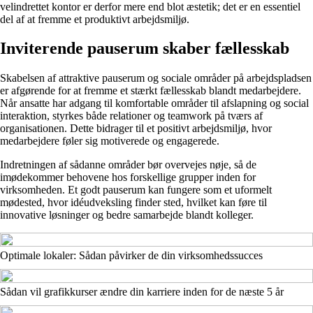
velindrettet kontor er derfor mere end blot æstetik; det er en essentiel
del af at fremme et produktivt arbejdsmiljø.
Inviterende pauserum skaber fællesskab
Skabelsen af attraktive pauserum og sociale områder på arbejdspladsen
er afgørende for at fremme et stærkt fællesskab blandt medarbejdere.
Når ansatte har adgang til komfortable områder til afslapning og social
interaktion, styrkes både relationer og teamwork på tværs af
organisationen. Dette bidrager til et positivt arbejdsmiljø, hvor
medarbejdere føler sig motiverede og engagerede.
Indretningen af sådanne områder bør overvejes nøje, så de
imødekommer behovene hos forskellige grupper inden for
virksomheden. Et godt pauserum kan fungere som et uformelt
mødested, hvor idéudveksling finder sted, hvilket kan føre til
innovative løsninger og bedre samarbejde blandt kolleger.
Optimale lokaler: Sådan påvirker de din virksomhedssucces
Sådan vil grafikkurser ændre din karriere inden for de næste 5 år