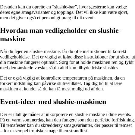
Desuden kan du oprette en “slushie-bar”, hvor gæsterne kan vælge
deres egne smagsvarianter og toppings. Det vil ikke kun være sjovt,
men det giver også et personligt præg til dit event.
Hvordan man vedligeholder en slushie-
maskine
Når du lejer en slushie-maskine, får du ofte instruktioner til korrekt
vedligeholdelse. Det er vigtigt at følge disse instruktioner for at sikre, at
din maskine fungerer optimalt. Sørg for at holde maskinen ren og fyldt
med den ønskede væske, så du altid kan tilbyde friske slushies.
Det er også vigtigt at kontrollere temperaturen på maskinen, da en
forkert indstilling kan påvirke slutresultatet. Tag dig tid til at lære
maskinen at kende, så du kan få mest muligt ud af den.
Event-ideer med slushie-maskinen
Der er utallige måder at inkorporere en slushie-maskine i dine events.
På en varm sommerdag kan den fungere som den perfekte forfriskning.
Til temafester kan du skræddersy smagsvarianter, der passer til temaet
– for eksempel tropiske smage til en strandfest.