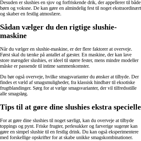
Desuden er slushies en sjov og forfriskende drik, der appellerer til både
børn og voksne. De kan gøre en almindelig fest til noget ekstraordinært
og skaber en festlig atmosfære.
Sådan vælger du den rigtige slushie-
maskine
Når du vælger en slushie-maskine, er der flere faktorer at overveje.
Først skal du tænke på antallet af gæster. En maskine, der kan lave
store mængder slushies, er ideel til større fester, mens mindre modeller
måske er passende til intime sammenkomster.
Du bør også overveje, hvilke smagsvarianter du ønsker at tilbyde. Der
findes et væld af smagsmuligheder, fra klassisk hindbær til eksotiske
frugtblandinger. Sørg for at vælge smagsvarianter, der vil tilfredsstille
alle smagsløg.
Tips til at gøre dine slushies ekstra specielle
For at gøre dine slushies til noget særligt, kan du overveje at tilbyde
toppings og pynt. Friske frugter, perlesukker og farverige sugerør kan
gøre en simpel slushie til en festlig drink. Du kan også eksperimentere
med forskellige opskrifter for at skabe unikke smagskombinationer.