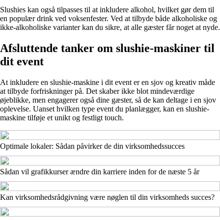
Slushies kan også tilpasses til at inkludere alkohol, hvilket gør dem til
en populær drink ved voksenfester. Ved at tilbyde både alkoholiske og
ikke-alkoholiske varianter kan du sikre, at alle gæster får noget at nyde.
Afsluttende tanker om slushie-maskiner til
dit event
At inkludere en slushie-maskine i dit event er en sjov og kreativ måde
at tilbyde forfriskninger på. Det skaber ikke blot mindeværdige
øjeblikke, men engagerer også dine gæster, så de kan deltage i en sjov
oplevelse. Uanset hvilken type event du planlægger, kan en slushie-
maskine tilføje et unikt og festligt touch.
Optimale lokaler: Sådan påvirker de din virksomhedssucces
Sådan vil grafikkurser ændre din karriere inden for de næste 5 år
Kan virksomhedsrådgivning være nøglen til din virksomheds succes?