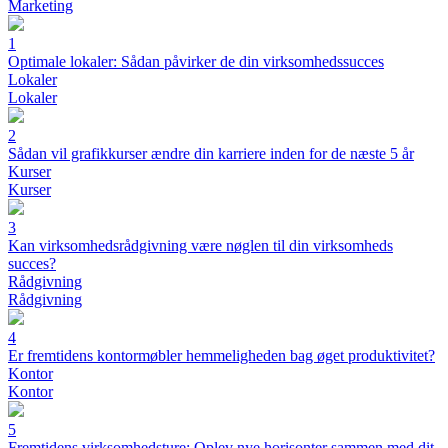
Marketing
1
Optimale lokaler: Sådan påvirker de din virksomhedssucces
Lokaler
Lokaler
2
Sådan vil grafikkurser ændre din karriere inden for de næste 5 år
Kurser
Kurser
3
Kan virksomhedsrådgivning være nøglen til din virksomheds
succes?
Rådgivning
Rådgivning
4
Er fremtidens kontormøbler hemmeligheden bag øget produktivitet?
Kontor
Kontor
5
Fremtidens virksomhedsture: Oplev nye horisonter sammen med dit