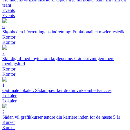
team
Events
Events
6
Skønheden i forretningens indretning: Funktionalitet møder æstetik
Kontor
Kontor
7
Skil dig af med myten om kuglepenne: Gør skrivningen mere
meningsfuld
Kontor
Kontor
1
Optimale lokaler: Sådan påvirker de din virksomhedssucces
Lokaler
Lokaler
2
Sådan vil grafikkurser ændre din karriere inden for de næste 5 år
Kurser
Kurser