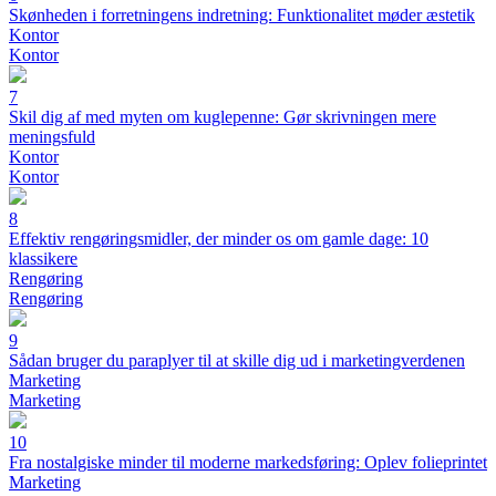
Skønheden i forretningens indretning: Funktionalitet møder æstetik
Kontor
Kontor
7
Skil dig af med myten om kuglepenne: Gør skrivningen mere
meningsfuld
Kontor
Kontor
8
Effektiv rengøringsmidler, der minder os om gamle dage: 10
klassikere
Rengøring
Rengøring
9
Sådan bruger du paraplyer til at skille dig ud i marketingverdenen
Marketing
Marketing
10
Fra nostalgiske minder til moderne markedsføring: Oplev folieprintet
Marketing