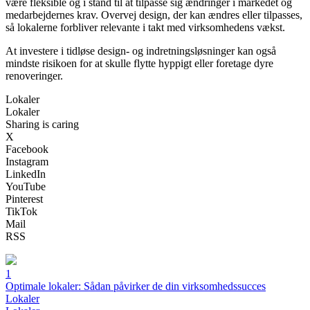
være fleksible og i stand til at tilpasse sig ændringer i markedet og
medarbejdernes krav. Overvej design, der kan ændres eller tilpasses,
så lokalerne forbliver relevante i takt med virksomhedens vækst.
At investere i tidløse design- og indretningsløsninger kan også
mindste risikoen for at skulle flytte hyppigt eller foretage dyre
renoveringer.
Lokaler
Lokaler
Sharing is caring
X
Facebook
Instagram
LinkedIn
YouTube
Pinterest
TikTok
Mail
RSS
1
Optimale lokaler: Sådan påvirker de din virksomhedssucces
Lokaler