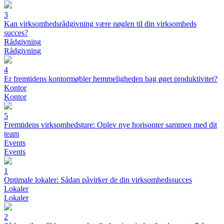
3
Kan virksomhedsrådgivning være nøglen til din virksomheds
succes?
Rådgivning
Rådgivning
4
Er fremtidens kontormøbler hemmeligheden bag øget produktivitet?
Kontor
Kontor
5
Fremtidens virksomhedsture: Oplev nye horisonter sammen med dit
team
Events
Events
1
Optimale lokaler: Sådan påvirker de din virksomhedssucces
Lokaler
Lokaler
2