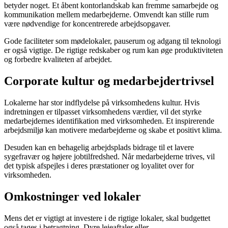
betyder noget. Et åbent kontorlandskab kan fremme samarbejde og
kommunikation mellem medarbejderne. Omvendt kan stille rum
være nødvendige for koncentrerede arbejdsopgaver.
Gode faciliteter som mødelokaler, pauserum og adgang til teknologi
er også vigtige. De rigtige redskaber og rum kan øge produktiviteten
og forbedre kvaliteten af arbejdet.
Corporate kultur og medarbejdertrivsel
Lokalerne har stor indflydelse på virksomhedens kultur. Hvis
indretningen er tilpasset virksomhedens værdier, vil det styrke
medarbejdernes identifikation med virksomheden. Et inspirerende
arbejdsmiljø kan motivere medarbejderne og skabe et positivt klima.
Desuden kan en behagelig arbejdsplads bidrage til et lavere
sygefravær og højere jobtilfredshed. Når medarbejderne trives, vil
det typisk afspejles i deres præstationer og loyalitet over for
virksomheden.
Omkostninger ved lokaler
Mens det er vigtigt at investere i de rigtige lokaler, skal budgettet
også tages i betragtning. Dyre lejeaftaler eller