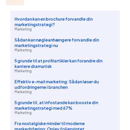
Hvordan kan en brochure forvandle din
marketingstrategi?
Marketing
Sådan kan nøgleanhængere forvandle din
marketingstrategi nu
Marketing
5 grunde til at profilartikler kan forandre din
karriere dramatisk
Marketing
Effektiv e-mail marketing: Sådan løser du
udfordringerne i branchen
Marketing
5 grunde til, at infostande kan booste din
marketingstrategi med 67%
Marketing
Fra nostalgiske minder til moderne
markedsføring: Oplev folieprintet