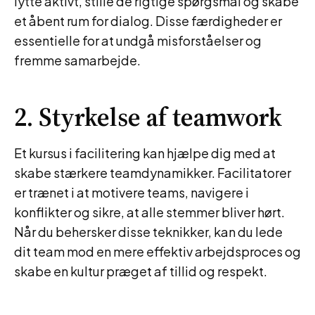
lytte aktivt, stille de rigtige spørgsmål og skabe
et åbent rum for dialog. Disse færdigheder er
essentielle for at undgå misforståelser og
fremme samarbejde.
2. Styrkelse af teamwork
Et kursus i facilitering kan hjælpe dig med at
skabe stærkere teamdynamikker. Facilitatorer
er trænet i at motivere teams, navigere i
konflikter og sikre, at alle stemmer bliver hørt.
Når du behersker disse teknikker, kan du lede
dit team mod en mere effektiv arbejdsproces og
skabe en kultur præget af tillid og respekt.