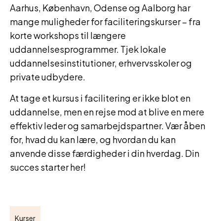
Aarhus, København, Odense og Aalborg har
mange muligheder for faciliteringskurser – fra
korte workshops til længere
uddannelsesprogrammer. Tjek lokale
uddannelsesinstitutioner, erhvervsskoler og
private udbydere.
At tage et kursus i facilitering er ikke blot en
uddannelse, men en rejse mod at blive en mere
effektiv leder og samarbejdspartner. Vær åben
for, hvad du kan lære, og hvordan du kan
anvende disse færdigheder i din hverdag. Din
succes starter her!
Kurser