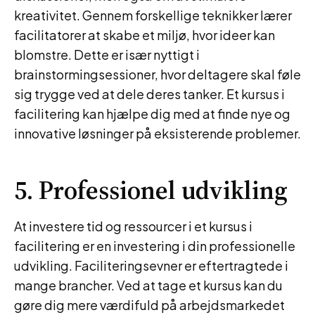
kreativitet. Gennem forskellige teknikker lærer
facilitatorer at skabe et miljø, hvor ideer kan
blomstre. Dette er især nyttigt i
brainstormingsessioner, hvor deltagere skal føle
sig trygge ved at dele deres tanker. Et kursus i
facilitering kan hjælpe dig med at finde nye og
innovative løsninger på eksisterende problemer.
5. Professionel udvikling
At investere tid og ressourcer i et kursus i
facilitering er en investering i din professionelle
udvikling. Faciliteringsevner er eftertragtede i
mange brancher. Ved at tage et kursus kan du
gøre dig mere værdifuld på arbejdsmarkedet