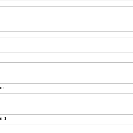
am
uld