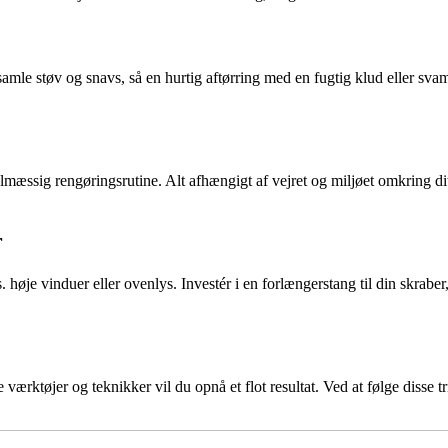
e støv og snavs, så en hurtig aftørring med en fugtig klud eller svamp 
egelmæssig rengøringsrutine. Alt afhængigt af vejret og miljøet omkring
r
je vinduer eller ovenlys. Investér i en forlængerstang til din skraber, s
ktøjer og teknikker vil du opnå et flot resultat. Ved at følge disse trin 