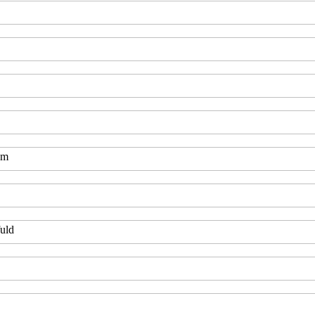
am
uld