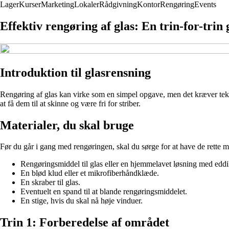
Lager
Kurser
Marketing
Lokaler
Rådgivning
Kontor
Rengøring
Events
Effektiv rengøring af glas: En trin-for-trin 
Introduktion til glasrensning
Rengøring af glas kan virke som en simpel opgave, men det kræver teknik
at få dem til at skinne og være fri for striber.
Materialer, du skal bruge
Før du går i gang med rengøringen, skal du sørge for at have de rette m
Rengøringsmiddel til glas eller en hjemmelavet løsning med edd
En blød klud eller et mikrofiberhåndklæde.
En skraber til glas.
Eventuelt en spand til at blande rengøringsmiddelet.
En stige, hvis du skal nå høje vinduer.
Trin 1: Forberedelse af området