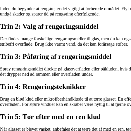
Inden du begynder at rengøre, er det vigtigt at forberede området. Flyt
undgå skader og sparer tid på rengøring efterfølgende.
Trin 2: Valg af rengøringsmiddel
Der findes mange forskellige rengøringsmidler til glas, men du kan også 
stribefri overflade. Brug ikke varmt vand, da det kan forårsage striber.
Trin 3: Påføring af rengøringsmiddel
Spray rengøringsmidlet direkte på glasoverfladen eller påkluden, hvis 
det drypper ned ad rammen eller overfladen under.
Trin 4: Rengøringsteknikker
Brug en blød klud eller mikrofiberhåndklæde til at tørre glasset. En eff
overfladen. For større vinduer kan en skraber være nyttig til at fjerne
Trin 5: Tør efter med en ren klud
Når glasset er blevet vasket, anbefales det at tørre det af med en ren, tør