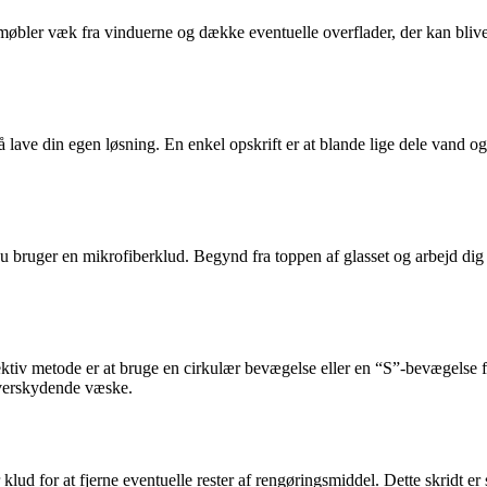
 møbler væk fra vinduerne og dække eventuelle overflader, der kan blive 
lave din egen løsning. En enkel opskrift er at blande lige dele vand og e
du bruger en mikrofiberklud. Begynd fra toppen af glasset og arbejd di
ektiv metode er at bruge en cirkulær bevægelse eller en “S”-bevægelse fo
 overskydende væske.
 klud for at fjerne eventuelle rester af rengøringsmiddel. Dette skridt er 